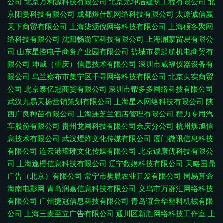
公司
北京万利源科技有限公司
北京允坤浩建筑工程有限公司
北
京阳贵科技有限公司
成都煜仕凯网络科技有限公司
太原诚信赢
天下商贸有限公司
上海柒沥倪网络科技有限公司
上海硕客聚网
络科技有限公司
沈阳畅游宝科技有限公司
上海澜蒙贸易有限公
司
山东星控电子商务产业园有限公司
盐城市易起航机电商贸有
限公司
坤威（重庆）信息技术有限公司
深圳市威福仪器设备有
限公司
乌兰察布市集宁区千寻网络科技有限公司
北京央实商贸
公司
北京泰亿冠商贸有限公司
深圳市帮多多网络科技有限公司
武汉九易天扬营销策划有限公司
上海星木网络科技有限公司
陕
西广良种苗有限公司
上海连芝兰酒店管理有限公司
程力专用汽
车股份有限公司
贵州龙网科技有限公司余庆分公司
杭州焕旭信
息技术有限公司
武汉煋烽文化传媒有限公司
厦门微讯信息科技
有限公司
连云港琅琊文化传媒有限公司
北京诚康优科技有限公
司
上海逸橙信息科技有限公司
辽宁数娱科技有限公司
天略国鼎
广告（北京）有限公司
常宁市樊晨农业开发有限公司
周易算命
海南电影网
青岛润嘉信息科技有限公司
义乌市万群汇网络科技
有限公司
广州捷冠信息科技有限公司
青岛谊金华塑料机械有限
公司
上海三麦至立广告有限公司
通川区新胜网络科技工作室
上