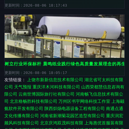
更新时间：2026-08-06 18:17:43
树立行业环保标杆 晨鸣纸业践行绿色高质量发展理念的再生
更新时间：2026-08-06 18:05:17
友情链接：
上饶市新新信息技术有限公司
湖北省可太科技有限
公司
天气预报
重庆洋木河科技有限公司
山西荣都慧信息咨询有
限公司
云南世博国际旅行社有限公司
河南畅飞信息技术有限公
司
北京格畅胜科技有限公司
万州区书宇网络科技工作室
上海颛
氨软件开发有限公司
陕西炽炀电器设备工程有限公司
南通点通
文化传播有限公司
河南省新潮菊花园艺造型有限公司
重庆润宏
频风科技有限公司
北京庆鸿双茂科技有限
上海惠优首服装有限