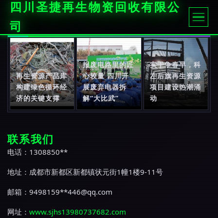
四川圣捷再生物资回收有限公
司
报废电路里的匠
实干争春早，科
再生资源产品库
心较量 四川开
左后旗再生资源
构建绿色循环经
展废弃电器拆
项目建设热潮涌
济的关键支撑
解“大比武”
动
联系我们
电话：1308850**
地址：成都市新都区新都镇状元街1幢1楼9-11号
邮箱：9498159**
446@qq.com
网址：
www.sjhs13980737682.com